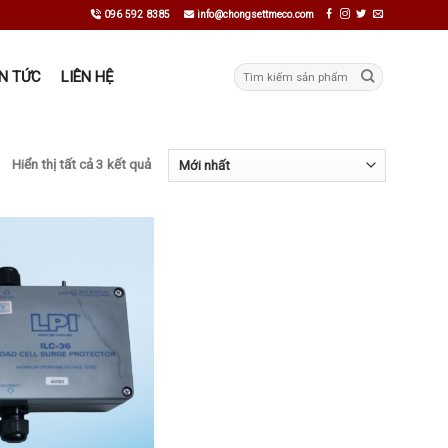
096 592 8385
info@chongsettmeco.com
Tìm
IN TỨC
LIÊN HỆ
kiếm:
Hiển thị tất cả 3 kết quả