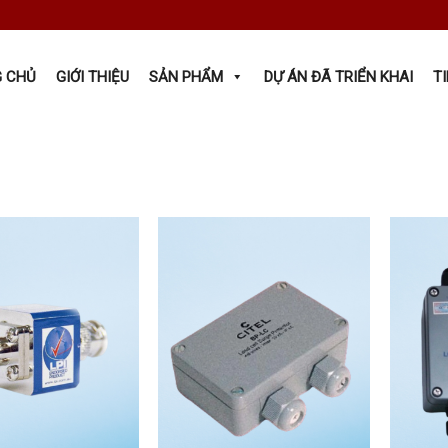
 CHỦ
GIỚI THIỆU
SẢN PHẨM
DỰ ÁN ĐÃ TRIỂN KHAI
T