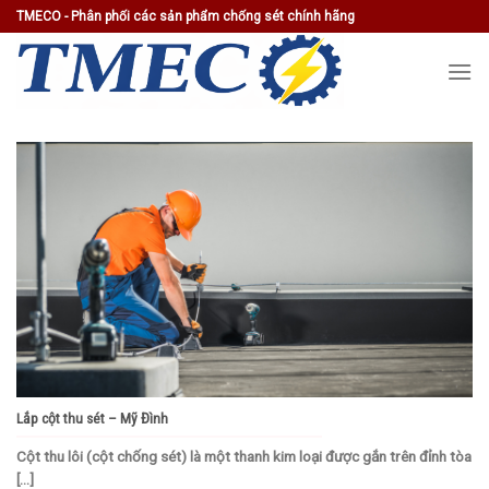
Skip
TMECO - Phân phối các sản phẩm chống sét chính hãng
to
content
Lắp cột thu sét – Mỹ Đình
Cột thu lôi (cột chống sét) là một thanh kim loại được gắn trên đỉnh tòa
[...]