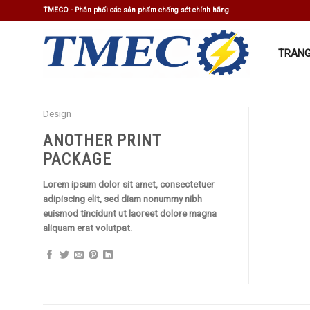
Skip
TMECO - Phân phối các sản phẩm chống sét chính hãng
to
content
TRANG
Design
ANOTHER PRINT
PACKAGE
Lorem ipsum dolor sit amet, consectetuer
adipiscing elit, sed diam nonummy nibh
euismod tincidunt ut laoreet dolore magna
aliquam erat volutpat.