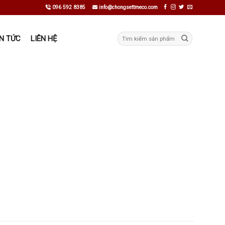
096 592 8385
info@chongsettmeco.com
Tìm
IN TỨC
LIÊN HỆ
kiếm: