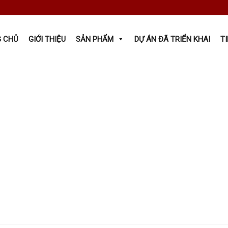
 CHỦ
GIỚI THIỆU
SẢN PHẨM
DỰ ÁN ĐÃ TRIỂN KHAI
T