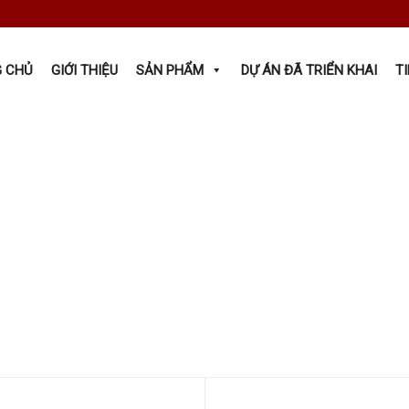
 CHỦ
GIỚI THIỆU
SẢN PHẨM
DỰ ÁN ĐÃ TRIỂN KHAI
T