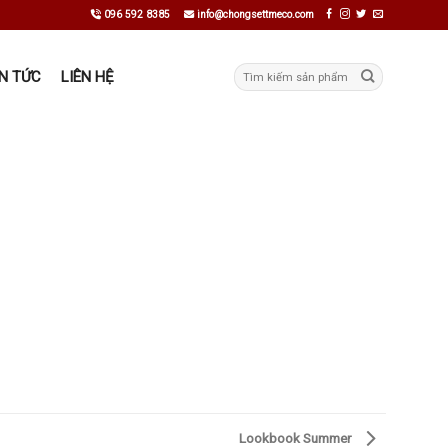
096 592 8385
info@chongsettmeco.com
Tìm
IN TỨC
LIÊN HỆ
kiếm:
Lookbook Summer