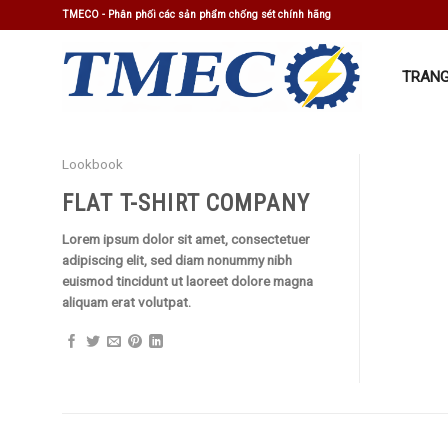
Skip
TMECO - Phân phối các sản phẩm chống sét chính hãng
to
content
TRANG
Lookbook
FLAT T-SHIRT COMPANY
Lorem ipsum dolor sit amet, consectetuer
adipiscing elit, sed diam nonummy nibh
euismod tincidunt ut laoreet dolore magna
aliquam erat volutpat.