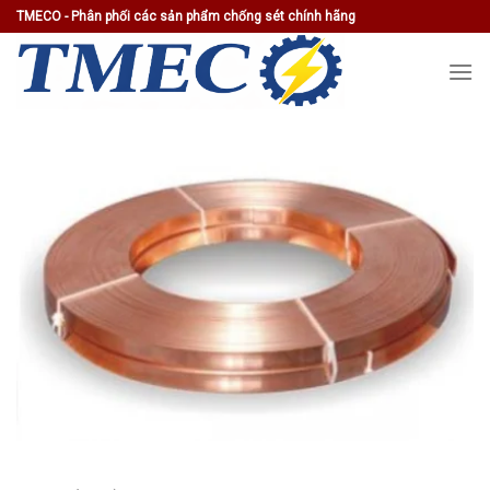
Skip
TMECO - Phân phối các sản phẩm chống sét chính hãng
to
content