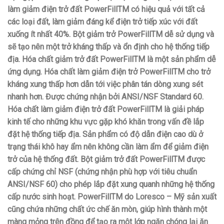
làm giảm điện trở đất PowerFillTM có hiệu quả với tất cả
các loại đất, làm giảm đáng kể điện trở tiếp xúc với đất
xuống ít nhất 40%. Bột giảm trở PowerFillTM dễ sử dụng và
sẽ tạo nên một trở kháng thấp và ổn định cho hệ thống tiếp
địa. Hóa chất giảm trở đất PowerFillTM là một sản phẩm dễ
ứng dụng. Hóa chất làm giảm điện trở PowerFillTM cho trở
kháng xung thấp hơn dẫn tới việc phân tán dòng xung sét
nhanh hơn. Được chứng nhận bởi ANSI/NSF Standard 60.
Hóa chất làm giảm điện trở đất PowerFillTM là giải pháp
kinh tế cho những khu vực gặp khó khăn trong vấn đề lắp
đặt hệ thống tiếp địa. Sản phẩm có độ dẫn điện cao dù ở
trạng thái khô hay ẩm nên không cần làm ẩm để giảm điện
trở của hệ thống đất. Bột giảm trở đất PowerFillTM được
cấp chứng chỉ NSF (chứng nhận phù hợp với tiêu chuẩn
ANSI/NSF 60) cho phép lắp đặt xung quanh những hệ thống
cấp nước sinh hoạt. PowerFillTM do Loresco – Mỹ sản xuất
cũng chứa những chất ức chế ăn mòn, giúp hình thành một
màng mỏng trên đồng để tạo ra một lớp ngăn chóng lại ăn