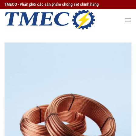
Skip
TMECO - Phân phối các sản phẩm chống sét chính hãng
to
content