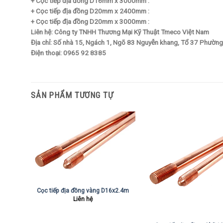
+ Cọc tiếp địa đồng D16mm x 3000mm :
+ Cọc tiếp địa đồng D20mm x 2400mm :
+ Cọc tiếp địa đồng D20mm x 3000mm :
Liên hệ: Công ty TNHH Thương Mại Kỹ Thuật Tmeco Việt Nam
Địa chỉ: Số nhà 15, Ngách 1, Ngõ 83 Nguyễn khang, Tổ 37 Phường
Điện thoại: 0965 92 8385
SẢN PHẨM TƯƠNG TỰ
8x2.4m
Cọc tiếp địa đồng vàng D16x2.4m
Liên hệ