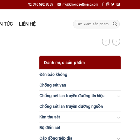
096 592 8385
info@chongsettmeco.com
Tìm
IN TỨC
LIÊN HỆ
kiếm:
Danh mục sản phẩm
Đèn báo không
Chống sét van
Chống sét lan truyền đường tín hiệu
Chống sét lan truyền đường nguồn
Kim thu sét
Bộ đếm sét
Cáp đồng tiếp địa