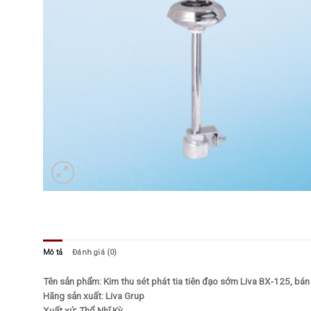
Mô tả
Đánh giá (0)
Tên sản phẩm: Kim thu sét phát tia tiên đạo sớm Liva BX-125, bá
Hãng sản xuất: Liva Grup
Xuất xứ: Thổ Nhĩ Kỳ