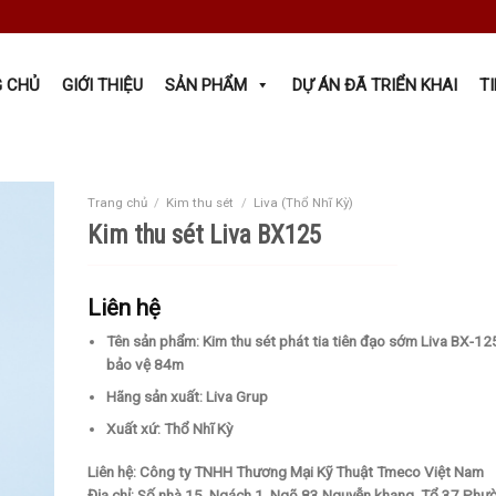
 CHỦ
GIỚI THIỆU
SẢN PHẨM
DỰ ÁN ĐÃ TRIỂN KHAI
T
Trang chủ
/
Kim thu sét
/
Liva (Thổ Nhĩ Kỳ)
Kim thu sét Liva BX125
Liên hệ
Tên sản phẩm: Kim thu sét phát tia tiên đạo sớm Liva BX-125
bảo vệ 84m
Hãng sản xuất: Liva Grup
Xuất xứ: Thổ Nhĩ Kỳ
Liên hệ: Công ty TNHH Thương Mại Kỹ Thuật Tmeco Việt Nam
Địa chỉ: Số nhà 15, Ngách 1, Ngõ 83 Nguyễn khang, Tổ 37 Phư