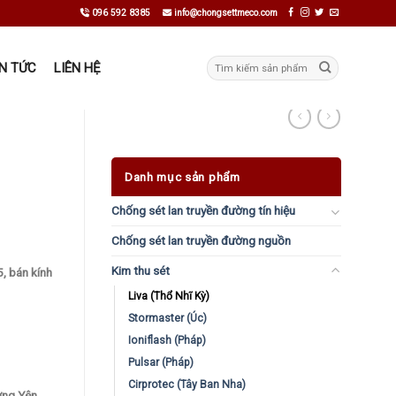
096 592 8385
info@chongsettmeco.com
Tìm
IN TỨC
LIÊN HỆ
kiếm:
Danh mục sản phẩm
Chống sét lan truyền đường tín hiệu
Chống sét lan truyền đường nguồn
Kim thu sét
, bán kính
Liva (Thổ Nhĩ Kỳ)
Stormaster (Úc)
Ioniflash (Pháp)
Pulsar (Pháp)
Cirprotec (Tây Ban Nha)
ờng Yên