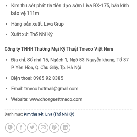
Kim thu sét phát tia tiên đạo sớm Liva BX-175, bán kính
bảo vệ 111m
Hãng sản xuất: Liva Grup
Xuất xứ: Thổ Nhĩ Kỳ
Công ty TNHH Thương Mại Kỹ Thuật Tmeco Việt Nam
Địa chỉ:
Số nhà 15, Ngách 1, Ngõ 83 Nguyễn khang, Tổ 37
P. Yên Hòa, Q. Cầu Giấy, Tp. Hà Nội
Điện thoại:
0965 92 8385
Email:
tmeco.hotmail@gmail.com
Website:
www.chongsettmeco.com
Danh mục:
Kim thu sét
,
Liva (Thổ Nhĩ Kỳ)